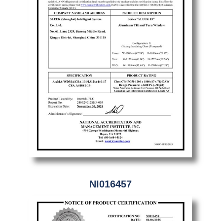
NI016457