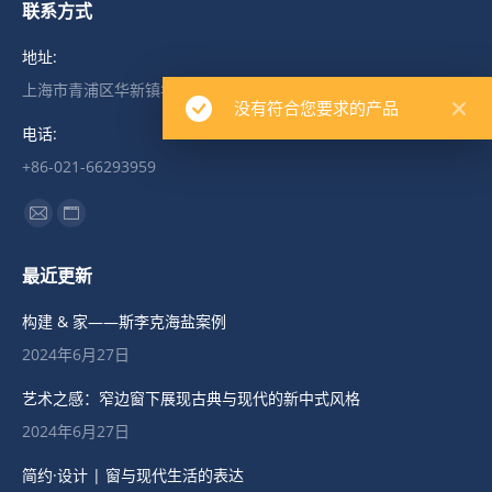
联系方式
地址:
上海市青浦区华新镇华丹路658号
没有符合您要求的产品
电话:
+86-021-66293959
找到我们：
Mail
Website
page
page
最近更新
opens
opens
in
in
构建 & 家——斯李克海盐案例
new
new
2024年6月27日
window
window
艺术之感：窄边窗下展现古典与现代的新中式风格
2024年6月27日
简约·设计 | 窗与现代生活的表达