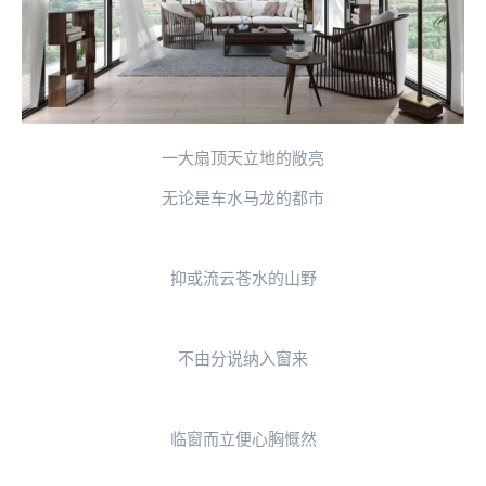
一大扇顶天立地的敞亮
无论是车水马龙的都市
抑或流云苍水的山野
不由分说纳入窗来
临窗而立便心胸慨然