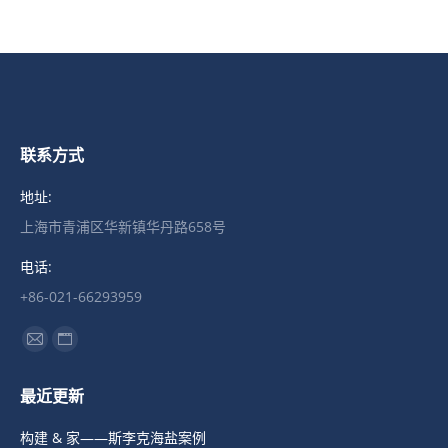
联系方式
地址:
上海市青浦区华新镇华丹路658号
电话:
+86-021-66293959
找到我们：
Mail
Website
page
page
最近更新
opens
opens
in
in
构建 & 家——斯李克海盐案例