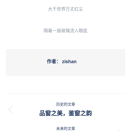
大千世界万丈红尘
隔着一扇玻璃流入眼底
作者：
zishan
文
历史的文章
章
历
品窗之美，鉴窗之韵
史
导
的
未来的文章