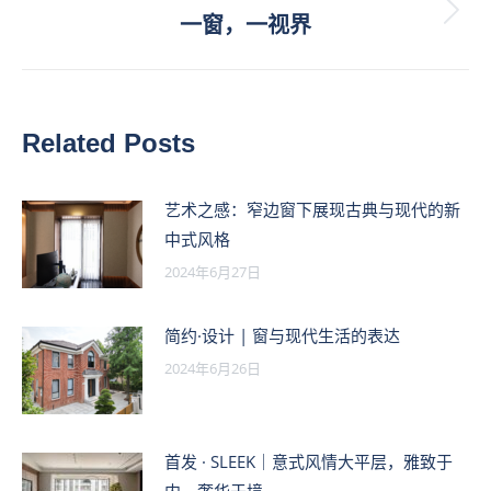
航
文
未
一窗，一视界
章：
来
的
文
Related Posts
章：
艺术之感：窄边窗下展现古典与现代的新
中式风格
2024年6月27日
简约·设计 | 窗与现代生活的表达
2024年6月26日
首发 · SLEEK｜意式风情大平层，雅致于