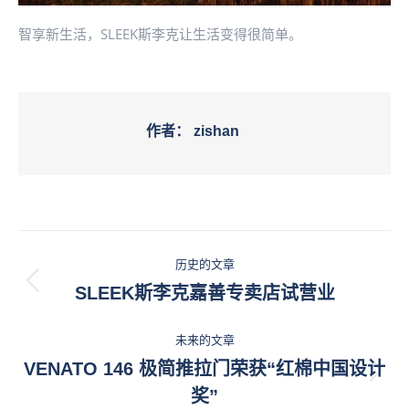
智享新生活，SLEEK斯李克让生活变得很简单。
作者：
zishan
文
历史的文章
章
历
SLEEK斯李克嘉善专卖店试营业
史
导
的
未来的文章
航
文
VENATO 146 极简推拉门荣获“红棉中国设计
未
章：
奖”
来