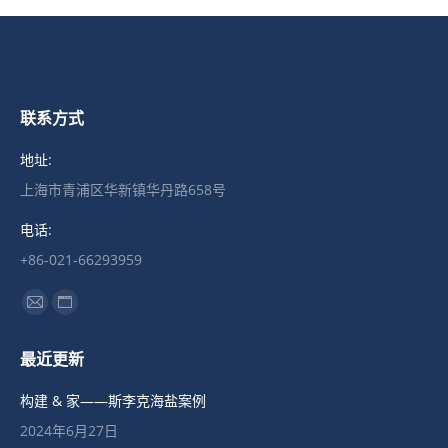
联系方式
地址:
上海市青浦区华新镇华丹路658号
电话:
+86-021-66293959
找到我们：
Mail
Website
page
page
最近更新
opens
opens
in
in
构建 & 家——斯李克海盐案例
new
new
2024年6月27日
window
window