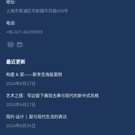
地址:
上海市青浦区华新镇华丹路658号
电话:
+86-021-66293959
找到我们：
Mail
Website
page
page
最近更新
opens
opens
in
in
构建 & 家——斯李克海盐案例
new
new
2024年6月27日
window
window
艺术之感：窄边窗下展现古典与现代的新中式风格
2024年6月27日
简约·设计 | 窗与现代生活的表达
2024年6月26日