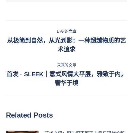
文
历史的文章
章
从极简到自然，从光到影：一种超越物质的艺
历
术追求
导
史
的
航
未来的文章
文
首发 · SLEEK｜意式风情大平层，雅致于内，
章：
未
奢华于境
来
的
文
章：
Related Posts
艺术之感：窄边窗下展现古典与现代的新