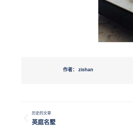
作者：
zishan
文
历史的文章
章
历
英庭名墅
史