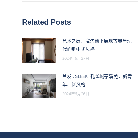
导
的
航
文
Related Posts
章：
艺术之感：窄边窗下展现古典与现
代的新中式风格
2024年6月27日
首发 . SLEEK|孔雀城亭溪苑，新青
年、新风格
2024年6月26日