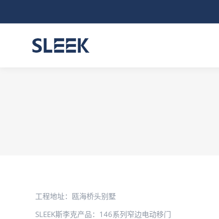
首页
关
工程地址：瓯海桥头别墅
SLEEK斯李克产品：146系列窄边电动移门